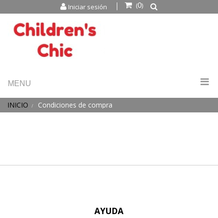
(
)
Iniciar sesión
0
MENU
INICIO
Condiciones de compra
AYUDA